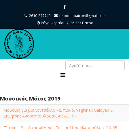
2610-277740
fe.odeiopatron@gmail.com
Ρήγα Φεραίου 7, 26 223 Πάτρα
Μουσικός Μάιος 2019
Μουσική για βιολοντσέλλο και πιάνο. Vaghinak Galoyan &
Δημήτρης Αναστόπουλος (08-05-2019)
"Το ψηφιδωτό της νύχτας". Της Ιουλίτας Ηλιοπούλου (10-05-