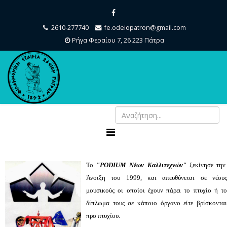
2610-277740
fe.odeiopatron@gmail.com
Ρήγα Φεραίου 7, 26 223 Πάτρα
Το
"PODIUM Νέων Καλλιτεχνών"
ξεκίνησε τη
Άνοιξη του 1999, και απευθύνεται σε νέους
μουσικούς οι οποίοι έχουν πάρει το πτυχίο ή το
δίπλωμα τους σε κάποιο όργανο είτε βρίσκονται
προ πτυχίου.