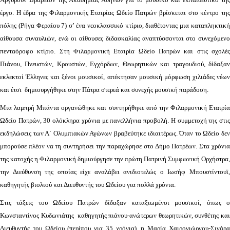
έργο. Η έδρα της Φιλαρμονικής Εταιρίας Ωδείο Πατρών βρίσκεται στο κέντρο της
πόλης (Ρήγα Φεραίου 7) σ’ ένα νεοκλασσικό κτίριο, διαθέτοντας μια καταπληκτική
αίθουσα συναυλιών, ενώ οι αίθουσες διδασκαλίας αναπτύσσονται στο συνεχόμενο
πενταόροφο κτίριο. Στη Φιλαρμονική Εταιρία Ωδείο Πατρών και στις σχολές
Πιάνου, Πνευστών, Κρουστών, Εγχόρδων, Θεωρητικών και τραγουδιού, δίδαξαν
εκλεκτοί Έλληνες και ξένοι μουσικοί, απέκτησαν μουσική μόρφωση χιλιάδες νέων
και έτσι δημιουργήθηκε στην Πάτρα στερεά και συνεχής μουσική παράδοση.
Μια λαμπρή Μπάντα οργανώθηκε και συντηρήθηκε από την Φιλαρμονική Εταιρία
Ωδείο Πατρών, 30 ολόκληρα χρόνια με πανελλήνια προβολή. Η συμμετοχή της στις
εκδηλώσεις των Α΄ Ολυμπιακών Αγώνων βραβεύτηκε ιδιαιτέρως. Όταν το Ωδείο δεν
μπορούσε πλέον να τη συντηρήσει την παραχώρησε στο Δήμο Πατρέων. Στα χρόνια
της κατοχής η Φιλαρμονική δημιούργησε την πρώτη Πατρινή Συμφωνική Ορχήστρα,
την Διεύθυνση της οποίας είχε αναλάβει ανιδιοτελώς ο Ιωσήφ Μπουστίντουϊ,
καθηγητής βιολιού και Διευθυντής του Ωδείου για πολλά χρόνια.
Στις τάξεις του Ωδείου Πατρών δίδαξαν καταξιωμένοι μουσικοί, όπως ο
Κωνσταντίνος Κυδωνιάτης καθηγητής πιάνου-ανώτερων θεωρητικών, συνθέτης και
Διευθυντής του Ωδείου (περίπου για 35 χρόνια), η Μαρία Χαιρογιώργου-Σιγάρα