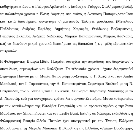
καθηγήτρια πιάνου, ο Γιώργος Αρβανιτάκης (πιάνο), ο Γιώργος Σταλήμερος (βιολί),
τα παλαιότερα χρόνια η Ελένη Λαμπίρη στο πιάνο, η Αντιγόνη Παπαμικροπούλου
και κατά διαστήματα συναντάμε σημαντικούς Έλληνες μουσικούς (Μενέλαος
Παλλάντιος, Ανδρέας Παρίδης, Δημήτρης Χωραφάς, Θεόδωρος Βαβαγιάννης,
Γεώργιος Σκλάβος, Ανδρέας Νεζερίτης, Μαρίκα Παπαϊωάννου, Μάριος Λάσκαρις,
κ.ά) να διανύουν μικρά χρονικά διαστήματα ως δάσκαλοι ή ως μέλη εξεταστικών
επιτροπών.
Η Φιλαρμονική Εταιρία Ωδείο Πατρών, συνεχίζει την παράδοση της διοργάνωσης
συναυλιών, σεμιναρίων και διαλέξεων. Τα τελευταία χρόνια έχουν διοργανωθεί
Σεμινάρια Πιάνου με τη Μαρία Χαιρογιώργου-Σιγάρα, το Γ. Χατζηνίκο, τον Andre
Marchand, τον Ι. Ταρασάνσκι, την Α. Παπαστεφάνου, Σεμινάρια Βιολιού με τη Ν.
Πατρικίδου, τον K. Vardeli, τον Σ. Γκικόντι, Σεμινάρια Βυζαντινής Μουσικής με το
Δ. Νεραντζή, ενώ για συνεχόμενα χρόνια λειτουργούν Σεμινάρια Μουσικοθεραπείας
με την υπευθυνότητα της Ελισάβετ Γεωργιάδη και με προσκεκλημένους την Άννα
Μαράτου, τον Simon Procter και τον Leslie Bunt. Επίσης σε διάφορες εκδηλώσεις η
Φιλαρμονική Εταιρία-Ωδείο Πατρών έχει συνεργαστεί με την Ένωση Ελλήνων
Μουσουργών, τη Μεγάλη Μουσική Βιβλιοθήκη της Ελλάδος «Λίλιαν Βουδούρη»,