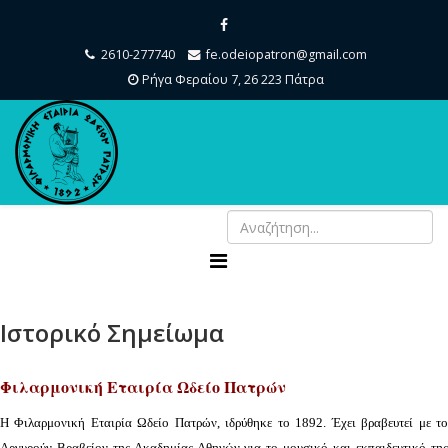
2610-277740
fe.odeiopatron@gmail.com
Ρήγα Φεραίου 7, 26 223 Πάτρα
Ιστορικό Σημείωμα
Φιλαρμονική Εταιρία Ωδείο Πατρών
Η Φιλαρμονική Εταιρία Ωδείο Πατρών, ιδρύθηκε το 1892. Έχει βραβευτεί με το
Αργυρούν Βραβείον της Ακαδημίας Αθηνών για το μουσικό και εκπαιδευτικό της