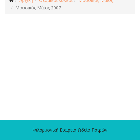
Αρχική
Θεσμικοί κύκλοι
Μουσικός Μάϊος
Μουσικός Μάϊος 2007
Φιλαρμονική Εταιρεία Ωδείο Πατρών