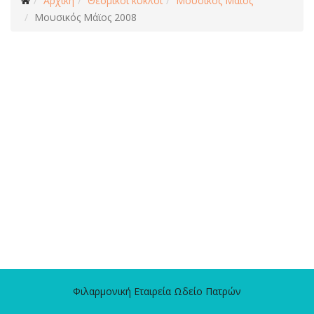
Αρχική
Θεσμικοί κύκλοι
Μουσικός Μάϊος
Μουσικός Μάϊος 2008
Φιλαρμονική Εταιρεία Ωδείο Πατρών