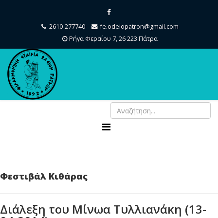
2610-277740
fe.odeiopatron@gmail.com
Ρήγα Φεραίου 7, 26 223 Πάτρα
Φεστιβάλ Κιθάρας
Διάλεξη του Μίνωα Τυλλιανάκη (13-