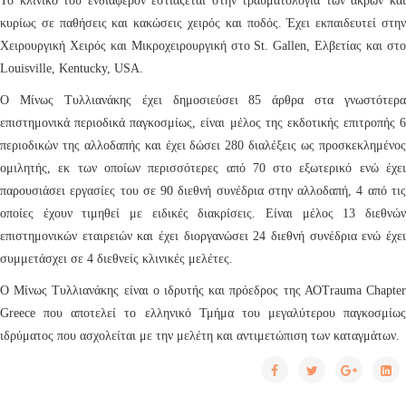
Το κλινικό του ενδιαφέρον εστιάζεται στην τραυματολογία των άκρων και
κυρίως σε παθήσεις και κακώσεις χειρός και ποδός. Έχει εκπαιδευτεί στην
Χειρουργική Χειρός και Μικροχειρουργική στο St. Gallen, Ελβετίας και στο
Louisville, Kentucky, USA.
Ο Μίνως Τυλλιανάκης έχει δημοσιεύσει 85 άρθρα στα γνωστότερα
επιστημονικά περιοδικά παγκοσμίως, είναι μέλος της εκδοτικής επιτροπής 6
περιοδικών της αλλοδαπής και έχει δώσει 280 διαλέξεις ως προσκεκλημένος
ομιλητής, εκ των οποίων περισσότερες από 70 στο εξωτερικό ενώ έχει
παρουσιάσει εργασίες του σε 90 διεθνή συνέδρια στην αλλοδαπή, 4 από τις
οποίες έχουν τιμηθεί με ειδικές διακρίσεις. Είναι μέλος 13 διεθνών
επιστημονικών εταιρειών και έχει διοργανώσει 24 διεθνή συνέδρια ενώ έχει
συμμετάσχει σε 4 διεθνείς κλινικές μελέτες.
Ο Μίνως Τυλλιανάκης είναι ο ιδρυτής και πρόεδρος της ΑΟΤrauma Chapter
Greece που αποτελεί το ελληνικό Τμήμα του μεγαλύτερου παγκοσμίως
ιδρύματος που ασχολείται με την μελέτη και αντιμετώπιση των καταγμάτων.