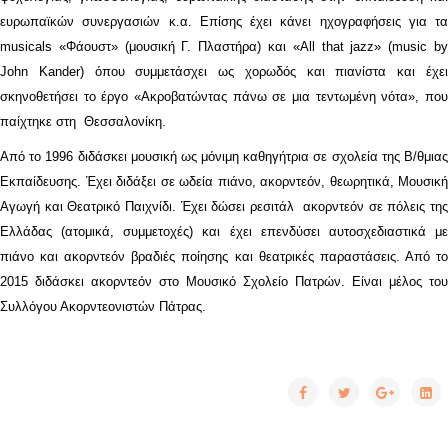
ευρωπαϊκών συνεργασιών κ.α. Επίσης έχει κάνει ηχογραφήσεις για τα
musicals «Φάουστ» (μουσική Γ. Πλαστήρα) και «All that jazz» (music by
John Kander) όπου συμμετάσχει ως χορωδός και πιανίστα και έχει
σκηνοθετήσει το έργο «Ακροβατώντας πάνω σε μια τεντωμένη νότα», που
παίχτηκε στη Θεσσαλονίκη.
Από το 1996 διδάσκει μουσική ως μόνιμη καθηγήτρια σε σχολεία της Β/θμιας
Εκπαίδευσης. Έχει διδάξει σε ωδεία πιάνο, ακορντεόν, θεωρητικά, Μουσική
Αγωγή και Θεατρικό Παιχνίδι. Έχει δώσει ρεσιτάλ ακορντεόν σε πόλεις της
Ελλάδας (ατομικά, συμμετοχές) και έχει επενδύσει αυτοσχεδιαστικά με
πιάνο και ακορντεόν βραδιές ποίησης και θεατρικές παραστάσεις. Από το
2015 διδάσκει ακορντεόν στο Μουσικό Σχολείο Πατρών. Είναι μέλος του
Συλλόγου Ακορντεονιστών Πάτρας.