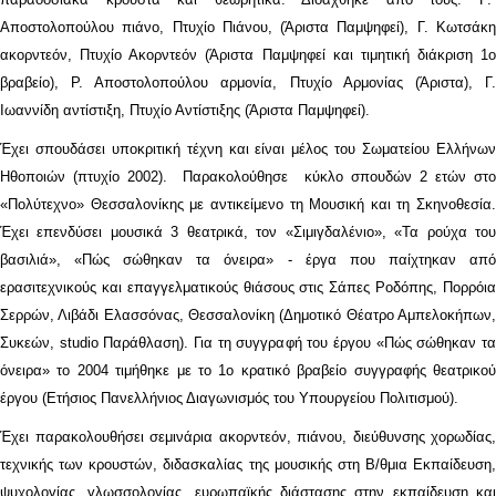
Αποστολοπούλου πιάνο, Πτυχίο Πιάνου, (Άριστα Παμψηφεί), Γ. Κωτσάκη
ακορντεόν, Πτυχίο Ακορντεόν (Άριστα Παμψηφεί και τιμητική διάκριση 1ο
βραβείο), Ρ. Αποστολοπούλου αρμονία, Πτυχίο Αρμονίας (Άριστα), Γ.
Ιωαννίδη αντίστιξη, Πτυχίο Αντίστιξης (Άριστα Παμψηφεί).
Έχει σπουδάσει υποκριτική τέχνη και είναι μέλος του Σωματείου Ελλήνων
Ηθοποιών (πτυχίο 2002). Παρακολούθησε κύκλο σπουδών 2 ετών στο
«Πολύτεχνο» Θεσσαλονίκης με αντικείμενο τη Μουσική και τη Σκηνοθεσία.
Έχει επενδύσει μουσικά 3 θεατρικά, τον «Σιμιγδαλένιο», «Τα ρούχα του
βασιλιά», «Πώς σώθηκαν τα όνειρα» - έργα που παίχτηκαν από
ερασιτεχνικούς και επαγγελματικούς θιάσους στις Σάπες Ροδόπης, Πορρόια
Σερρών, Λιβάδι Ελασσόνας, Θεσσαλονίκη (Δημοτικό Θέατρο Αμπελοκήπων,
Συκεών, studio Παράθλαση). Για τη συγγραφή του έργου «Πώς σώθηκαν τα
όνειρα» το 2004 τιμήθηκε με το 1ο κρατικό βραβείο συγγραφής θεατρικού
έργου (Ετήσιος Πανελλήνιος Διαγωνισμός του Υπουργείου Πολιτισμού).
Έχει παρακολουθήσει σεμινάρια ακορντεόν, πιάνου, διεύθυνσης χορωδίας,
τεχνικής των κρουστών, διδασκαλίας της μουσικής στη Β/θμια Εκπαίδευση,
ψυχολογίας, γλωσσολογίας, ευρωπαϊκής διάστασης στην εκπαίδευση και