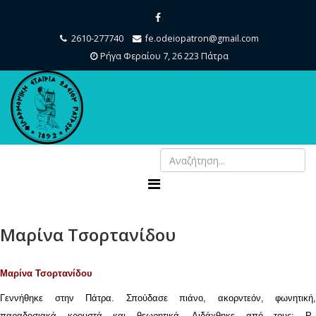
2610-277740
fe.odeiopatron@gmail.com
Ρήγα Φεραίου 7, 26 223 Πάτρα
Μαρίνα Τσορτανίδου
Μαρίνα Τσορτανίδου
Γεννήθηκε στην Πάτρα. Σπούδασε πιάνο, ακορντεόν, φωνητική,
παραδοσιακά κρουστά και θεωρητικά. Διδάχθηκε από τους: Ρ.