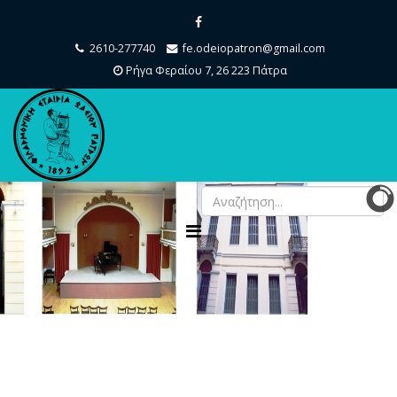
2610-277740
fe.odeiopatron@gmail.com
Ρήγα Φεραίου 7, 26 223 Πάτρα