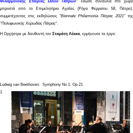
Φιλαρμονικής Εταιρίας Ωδείο Πατρών"
έδωσε συναυλία στο χώρ
μπροστά από το Επιμελητήριο Αχαΐας (Ρήγα Φερραίου 58, Πάτρα),
συμμετέχοντας στις εκδηλώσεις
"Biennale Philarmonia Πάτρας 2021"
τη
"Πολυφωνικής Χορωδίας Πάτρας"
.
Η Ορχήστρα με διευθυντή τον
Σταμάτη Λέκκα
, ερμήνευσε τα έργα:
Ludwig van Beethoven: Symphony No.1, Op.21
1.