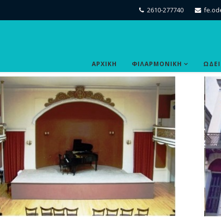
2610-277740
fe.od
ΑΡΧΙΚΗ
ΦΙΛΑΡΜΟΝΙΚΗ
ΩΔΕ