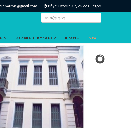
eiopatron@gmail.com
Ρήγα Φεραίου 7, 26 223 Πάτρα
ΙΟ
ΘΕΣΜΙΚΟΙ ΚΥΚΛΟΙ
ΑΡΧΕΙΟ
ΝΕΑ