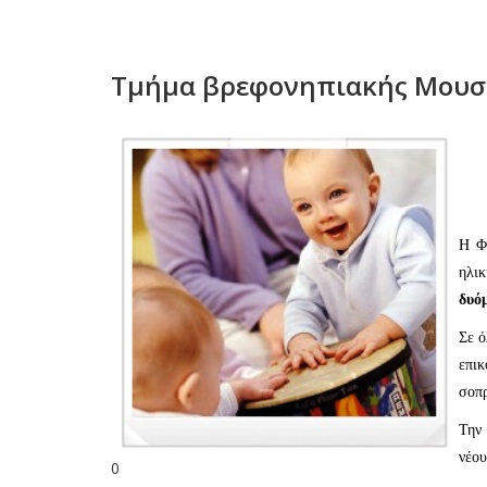
Τμήμα βρεφονηπιακής Μουσι
Η Φ
ηλικ
δυό
Σε ό
επικ
σοπρ
Την
νέου
0