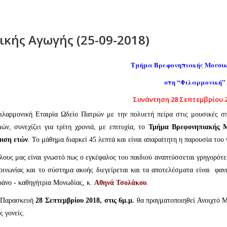
κής Αγωγής (25-09-2018)
Τμήμα Βρεφονηπιακής Μουσικ
στη “Φιλαρμονική”
Συνάντηση 28 Σεπτεμβρίου 20
ιλαρμονική Εταιρία Ωδείο Πατρών με την πολυετή πείρα στις μουσικές σπ
ιών, συνεχίζει για τρίτη χρονιά, με επιτυχία, το
Τμήμα Βρεφονηπιακής 
μιση ετών
. Το μάθημα διαρκεί 45 λεπτά και είναι απαραίτητη η παρουσία του 
λους μας είναι γνωστό πως ο εγκέφαλος του παιδιού αναπτύσσεται γρηγορότ
οινωνίας και το σύστημα ακοής διεγείρεται και τα αποτελέσματα είναι φα
άνο - καθηγήτρια Μονωδίας, κ.
Αθηνά Τσολάκου
.
 Παρασκευή
28 Σεπτεμβρίου 2018, στις 6μ.μ.
θα πραγματοποιηθεί Ανοιχτό Μ
ς γονείς.