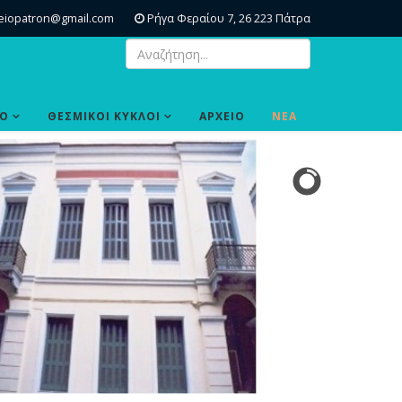
eiopatron@gmail.com
Ρήγα Φεραίου 7, 26 223 Πάτρα
ΙΟ
ΘΕΣΜΙΚΟΙ ΚΥΚΛΟΙ
ΑΡΧΕΙΟ
ΝΕΑ