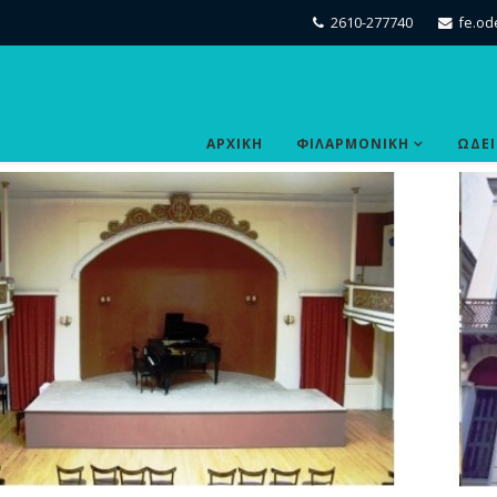
2610-277740
fe.od
ΑΡΧΙΚΗ
ΦΙΛΑΡΜΟΝΙΚΗ
ΩΔΕ