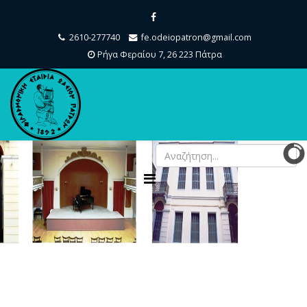
2610-277740
fe.odeiopatron@gmail.com
Ρήγα Φεραίου 7, 26 223 Πάτρα