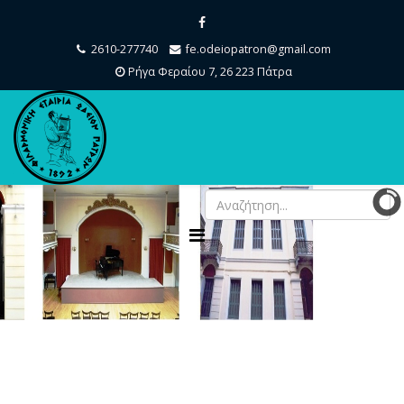
2610-277740
fe.odeiopatron@gmail.com
Ρήγα Φεραίου 7, 26 223 Πάτρα