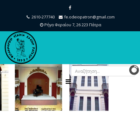
2610-277740
fe.odeiopatron@gmail.com
Ρήγα Φεραίου 7, 26 223 Πάτρα