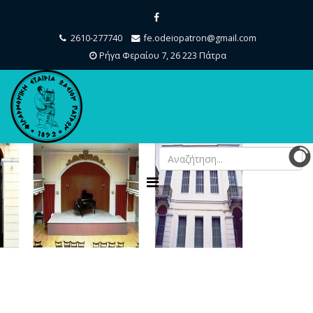
2610-277740
fe.odeiopatron@gmail.com
Ρήγα Φεραίου 7, 26 223 Πάτρα