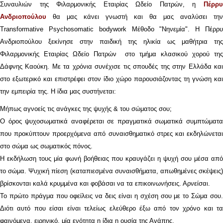
Συναυλιών της Φιλαρμονικής Εταιρίας Ωδείο Πατρών, η
Πέρρυ
Ανδριοπούλου
θα μας κάνει γνωστή και θα μας αναλύσει την
Transformative Psychosomatic bodywork Μέθοδο "Νηνεμία". Η Πέρρυ
Ανδριοπούλου ξεκίνησε στην παιδική της ηλικία ως μαθήτρια της
Φιλαρμονικής Εταιρίας Ωδείο Πατρών στο τμήμα κλασικού χορού της
Δάφνης Καούκη. Με τα χρόνια συνέχισε τις σπουδές της στην Ελλάδα και
στο εξωτερικό και επιστρέφει στον ίδιο χώρο παρουσιάζοντας τη γνώση και
την εμπειρία της. Η ίδια μας συστήνεται:
Μήπως αγνοείς τις ανάγκες της ψυχής & του σώματος σου;
Ο όρος ψυχοσωματικά αναφέρεται σε πραγματικά σωματικά συμπτώματα
που προκύπτουν προερχόμενα από συναισθηματικό στρες και εκδηλώνεται
στο σώμα ως σωματικός πόνος.
Η εκδήλωση τους μία φωνή βοήθειας που κραυγάζει η ψυχή σου μέσα από
το σώμα. Ψυχική πίεση (καταπιεσμένα συναισθήματα, απωθημένες σκέψεις)
βρίσκονται καλά κρυμμένα και φοβάσαι να τα επικοινωνήσεις. Αρνείσαι.
Το πρώτο πράγμα που οφείλεις να δεις είναι η σχέση σου με το Σώμα σου.
Διότι αυτό που είσαι είναι τελείως ελεύθερο έξω από τον χρόνο και τα
φαινόμενα, ειρηνικό, μία ενότητα η ίδια η ουσία της Αγάπης.