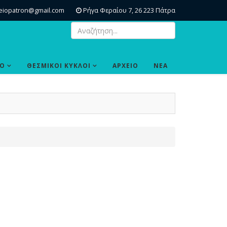
eiopatron@gmail.com
Ρήγα Φεραίου 7, 26 223 Πάτρα
ΙΟ
ΘΕΣΜΙΚΟΙ ΚΥΚΛΟΙ
ΑΡΧΕΙΟ
ΝΕΑ