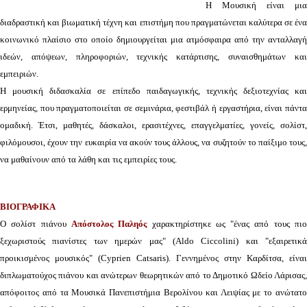
Η Μουσική είναι μια
διαδραστική και βιωματική τέχνη και επιστήμη που πραγματώνεται καλύτερα σε ένα
κοινωνικό πλαίσιο στο οποίο δημιουργείται μια ατμόσφαιρα από την ανταλλαγή
ιδεών, απόψεων, πληροφοριών, τεχνικής κατάρτισης, συναισθημάτων και
εμπειριών.
Η μουσική διδασκαλία σε επίπεδο παιδαγωγικής, τεχνικής δεξιοτεχνίας και
ερμηνείας, που πραγματοποιείται σε σεμινάρια, φεστιβάλ ή εργαστήρια, είναι πάντα
ομαδική. Έτσι, μαθητές, δάσκαλοι, ερασιτέχνες, επαγγελματίες, γονείς, σολίστ,
φιλόμουσοι, έχουν την ευκαιρία να ακούν τους άλλους, να συζητούν το παίξιμο τους,
να μαθαίνουν από τα λάθη και τις εμπειρίες τους.
ΒΙΟΓΡΑΦΙΚΑ
Ο σολίστ πιάνου
Απόστολος Παληός
χαρακτηρίστηκε ως "ένας από τους πι
ξεχωριστούς πιανίστες των ημερών μας" (Aldo Ciccolini) και "εξαιρετικά
προικισμένος μουσικός" (Cyprien Catsaris). Γεννημένος στην Καρδίτσα, είναι
διπλωματούχος πιάνου και ανώτερων θεωρητικών από το Δημοτικό Ωδείο Λάρισας,
απόφοιτος από τα Μουσικά Πανεπιστήμια Βερολίνου και Λειψίας με το ανώτατο