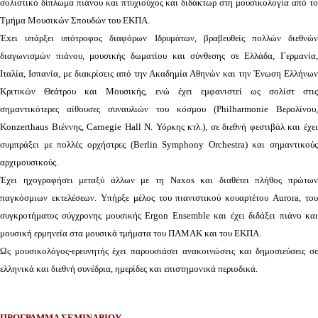
σολιστικό δίπλωμα πιάνου και πτυχιούχος και διδάκτωρ στη μουσικολογία από το
Τμήμα Μουσικών Σπουδών του ΕΚΠΑ.
Έxει υπάρξει υπότροφος διαφόρων Ιδρυμάτων, βραβευθείς πολλών διεθνών
διαγωνισμών πιάνου, μουσικής δωματίου και σύνθεσης σε Ελλάδα, Γερμανία,
Ιταλία, Ισπανία, με διακρίσεις από την Ακαδημία Αθηνών και την Ένωση Ελλήνων
Κριτικών Θεάτρου και Μουσικής, ενώ έχει εμφανιστεί ως σολίστ στις
σημαντικότερες αίθουσες συναυλιών του κόσμου (Philharmonie Βερολίνου,
Κοnzerthaus Bιέννης, Carnegie Hall Ν. Υόρκης κτλ.), σε διεθνή φεστιβάλ και έχει
συμπράξει με πολλές ορχήστρες (Berlin Symphony Orchestra) και σημαντικούς
αρχιμουσικούς.
Έχει ηχογραφήσει μεταξύ άλλων με τη Naxos και διαθέτει πλήθος πρώτων
παγκόσμιων εκτελέσεων. Υπήρξε μέλος του πιανιστικού κουαρτέτου Aurora, του
συγκροτήματος σύγχρονης μουσικής Ergon Ensemble και έχει διδάξει πιάνο και
μουσική ερμηνεία στα μουσικά τμήματα του ΠΑΜΑΚ και του ΕΚΠΑ.
Ως μουσικολόγος-ερευνητής έχει παρουσιάσει ανακοινώσεις και δημοσιεύσεις σε
ελληνικά και διεθνή συνέδρια, ημερίδες και επιστημονικά περιοδικά.
ΠΡΟΓΡΑΜΜΑ ΣΕΜΙΝΑΡΙΟΥ