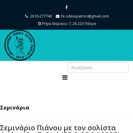
2610-277740
fe.odeiopatron@gmail.com
Ρήγα Φεραίου 7, 26 223 Πάτρα
Σεμινάρια
Σεμινάριο Πιάνου με τον σολίστα