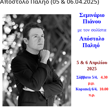
Απόστολο Παληό (05 & 06.04.2025)
Σεμινάριο
Πιάνου
με τον σολίστα
Απόστολο
Παληό
5 & 6 Απριλίου
2025
Σάββατο 5/4,
4.30
μ.μ.
Κυριακή 6/4,
10.00
π.μ.