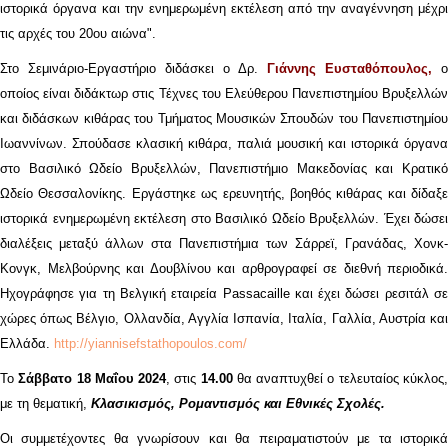
ιστορικά όργανα και την ενημερωμένη εκτέλεση από την αναγέννηση μέχρι
τις αρχές του 20ου αιώνα".
Στο Σεμινάριο-Εργαστήριο διδάσκει ο Δρ.
Γιάννης Ευσταθόπουλος,
ο
οποίος είναι διδάκτωρ στις Τέχνες του Ελεύθερου Πανεπιστημίου Βρυξελλών
και διδάσκων κιθάρας του Τμήματος Μουσικών Σπουδών του Πανεπιστημίου
Ιωαννίνων. Σπούδασε κλασική κιθάρα, παλιά μουσική και ιστορικά όργανα
στο Βασιλικό Ωδείο Βρυξελλών, Πανεπιστήμιο Μακεδονίας και Κρατικό
Ωδείο Θεσσαλονίκης. Εργάστηκε ως ερευνητής, βοηθός κιθάρας και δίδαξε
ιστορικά ενημερωμένη εκτέλεση στο Βασιλικό Ωδείο Βρυξελλών. Έχει δώσει
διαλέξεις μεταξύ άλλων στα Πανεπιστήμια των Σάρρεϊ, Γρανάδας, Χονκ-
Κονγκ, Μελβούρνης και Δουβλίνου και αρθρογραφεί σε διεθνή περιοδικά.
Ηχογράφησε για τη Βελγική εταιρεία Passacaille και έχει δώσει ρεσιτάλ σε
χώρες όπως Βέλγιο, Ολλανδία, Αγγλία Ισπανία, Ιταλία, Γαλλία, Αυστρία και
Ελλάδα.
http://yiannisefstathopoulos.com/
Το
Σάββατο 18 Μαΐου 2024
, στις
14.00
θα αναπτυχθεί ο τελευταίος κύκλος
με τη θεματική,
Κλασικισμός, Ρομαντισμός και Εθνικές Σχολές.
Οι συμμετέχοντες θα γνωρίσουν και θα πειραματιστούν με τα ιστορικά