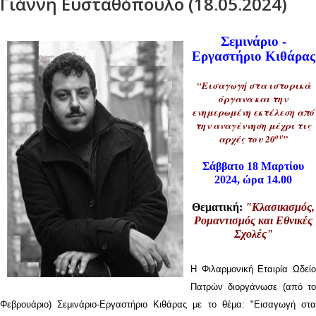
Γιάννη Ευσταθόπουλο (18.05.2024)
Σεμινάριο -
Εργαστήριο Κιθάρας
“Εισαγωγή στα ιστορικά
όργανα και την
ενημερωμένη εκτέλεση από
την αναγέννηση μέχρι τις
ου
αρχές του 20
”
Σάββατο 18 Μαρτίου
2024, ώρα 14.00
Θεματική:
"Κλασικισμός,
Ρομαντισμός και Εθνικές
Σχολές"
Η Φιλαρμονική Εταιρία Ωδείο
Πατρών διοργάνωσε (από το
Φεβρουάριο) Σεμινάριο-Εργαστήριο Κιθάρας με το θέμα: "Εισαγωγή στα