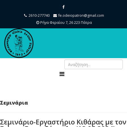
2610-277740
fe.odeiopatron@gmail.com
Ρήγα Φεραίου 7, 26 223 Πάτρα
Σεμινάρια
Σεμινάριο-Εργαστήριο Κιθάρας με τον